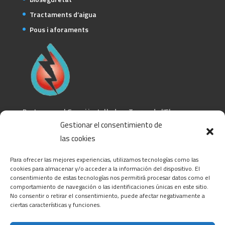
Tractaments d’aigua
Pous i aforaments
Pertanyem al Gremi instal·ladors Terres de l'Ebre
Gestionar el consentimiento de
CONTACTA
las cookies
C/ Barcelona, 74 – Tortosa 43500
Para ofrecer las mejores experiencias, utilizamos tecnologías como las
T 977445339 / M 607333789
cookies para almacenar y/o acceder a la información del dispositivo. El
consentimiento de estas tecnologías nos permitirá procesar datos como el
info@alsocasals.com
comportamiento de navegación o las identificaciones únicas en este sitio.
CIF: B43831593
No consentir o retirar el consentimiento, puede afectar negativamente a
ciertas características y funciones.