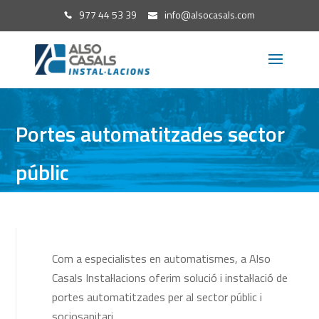
977 44 53 39
info@alsocasals.com
Portes automatitzades sector
públic
Com a especialistes en automatismes, a Also
Casals Instal·lacions oferim solució i instal·lació de
portes automatitzades per al sector públic i
sociosanitari.