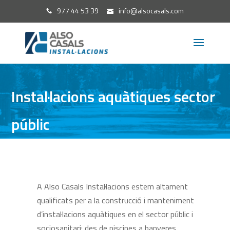
977 44 53 39
info@alsocasals.com
Instal·lacions aquàtiques sector
públic
A Also Casals Instal·lacions estem altament
qualificats per a la construcció i manteniment
d’instal·lacions aquàtiques en el sector públic i
sociosanitari: des de piscines a banyeres