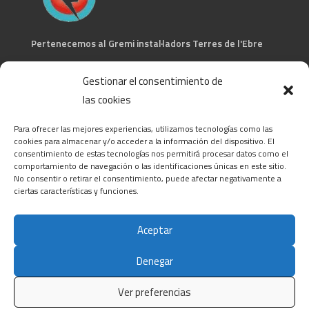
Pertenecemos al Gremi instal·ladors Terres de l'Ebre
CONTACTA
Gestionar el consentimiento de
las cookies
C/ Barcelona, 74 – Tortosa 43500
T 977445339 / M 607333789
Para ofrecer las mejores experiencias, utilizamos tecnologías como las
info@alsocasals.com
cookies para almacenar y/o acceder a la información del dispositivo. El
consentimiento de estas tecnologías nos permitirá procesar datos como el
CIF: B43831593
comportamiento de navegación o las identificaciones únicas en este sitio.
No consentir o retirar el consentimiento, puede afectar negativamente a
ciertas características y funciones.
Aceptar
Denegar
Política de privacidad
|
Política de cookies
|
Aviso
legal
Ver preferencias
© 2022
ALSO CASALS
. All rights reserved |