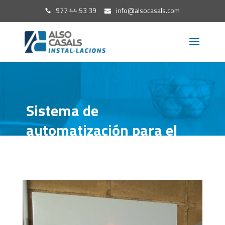
977 44 53 39
info@alsocasals.com
Sistema de
automatización para el
control de agua
osmotizada