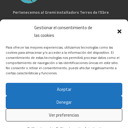
Pertenecemos al Gremi instal·ladors Terres de l'Ebre
CONTACTA
Gestionar el consentimiento de
las cookies
C/ Barcelona, 74 – Tortosa 43500
T 977445339 / M 607333789
Para ofrecer las mejores experiencias, utilizamos tecnologías como las
info@alsocasals.com
cookies para almacenar y/o acceder a la información del dispositivo. El
consentimiento de estas tecnologías nos permitirá procesar datos como el
CIF: B43831593
comportamiento de navegación o las identificaciones únicas en este sitio.
No consentir o retirar el consentimiento, puede afectar negativamente a
ciertas características y funciones.
Aceptar
Denegar
Política de privacidad
|
Política de cookies
|
Aviso
legal
Ver preferencias
© 2022
ALSO CASALS
. All rights reserved |