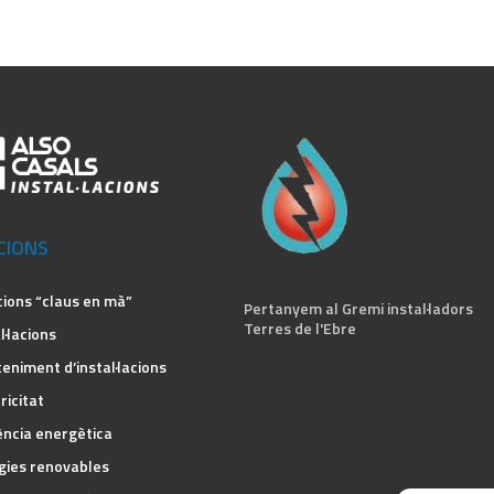
CIONS
cions “claus en mà”
Pertanyem al Gremi instal·ladors
Terres de l'Ebre
l·lacions
eniment d’instal·lacions
ricitat
ència energètica
gies renovables