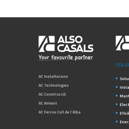
SOLU
AC Instal·lacions
Solu
AC Technologies
Insta
AC Construcció
Mant
AC Amiant
Elect
AC Ferros Coll de l´Alba
Efici
Ener