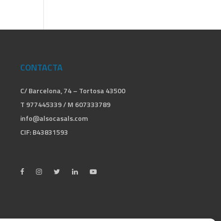
CONTACTA
C/ Barcelona, 74 – Tortosa 43500
T 977445339 / M 607333789
info@alsocasals.com
CIF: B43831593