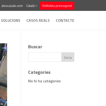
alsocasals.com
Català
Sol·liciteu pressupost
SOLUCIONS
CASOS REALS
CONTACTE
Buscar
Categories
No hi ha categories