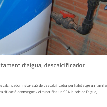
actament d’aigua, descalcificador
scalcificador Instal·lació de descalcificador per habitatge unifamilia
alcificació aconsegueix eliminar fins un 99% la calç de l’aigua,