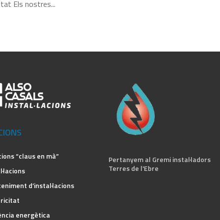
tat Els nostres...
CIONS
cions “claus en mà”
Pertanyem al Gremi instal·ladors
Terres de l'Ebre
l·lacions
eniment d’instal·lacions
ricitat
ència energètica