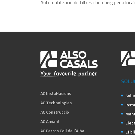
Automatització de filtres i bombeig per a locali
SOLU
AC Instal·lacions
Solu
AC Technologies
Insta
AC Construcció
Mant
AC Amiant
Elect
AC Ferros Coll de l´Alba
Efici