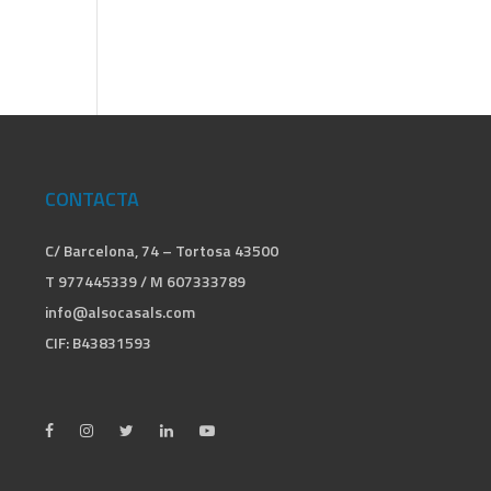
CONTACTA
C/ Barcelona, 74 – Tortosa 43500
T 977445339 / M 607333789
info@alsocasals.com
CIF: B43831593