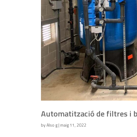
Automatització de filtres i 
by
Also g
|
maig 11, 2022