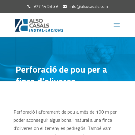
977 44 53 39
info@alsocasals.com
Perforació de pou per a
finca d’oliveres
Perforació i aforament de pou a més de 100 m per
poder aconseguir aigua bona i natural a una finca
d’oliveres on el terreny es pedregós. També vam